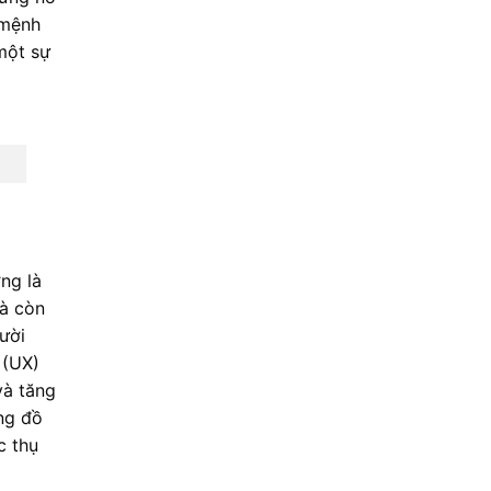
 mệnh
một sự
ng là
mà còn
gười
 (UX)
và tăng
ng đồ
c thụ