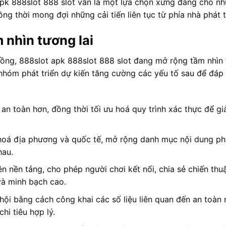
apk 888slot 888 slot vẫn là một lựa chọn xứng đáng cho nh
ồng thời mong đợi những cải tiến liên tục từ phía nhà phát t
 nhìn tương lai
đồng, 888slot apk 888slot 888 slot đang mở rộng tầm nhìn
 nhóm phát triển dự kiến tăng cường các yếu tố sau để đáp
an toàn hơn, đồng thời tối ưu hoá quy trình xác thực để g
n hoá địa phương và quốc tế, mở rộng danh mục nội dung p
hau.
n nền tảng, cho phép người chơi kết nối, chia sẻ chiến thu
và minh bạch cao.
hội bằng cách công khai các số liệu liên quan đến an toàn 
chi tiêu hợp lý.