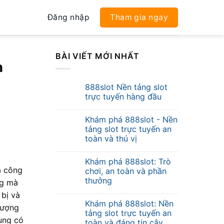
Đăng nhập
Tham gia ngay
BÀI VIẾT MỚI NHẤT
h
888slot Nền tảng slot
trực tuyến hàng đầu
Khám phá 888slot - Nền
tảng slot trực tuyến an
toàn và thú vị
Khám phá 888slot: Trò
a công
chơi, an toàn và phần
thưởng
ng mà
 bị và
Khám phá 888slot: Nền
tượng
tảng slot trực tuyến an
dùng có
toàn và đáng tin cậy