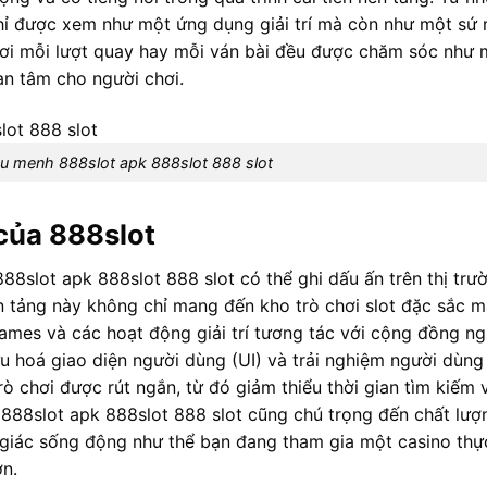
chỉ được xem như một ứng dụng giải trí mà còn như một sứ
nơi mỗi lượt quay hay mỗi ván bài đều được chăm sóc như 
 an tâm cho người chơi.
u menh 888slot apk 888slot 888 slot
 của 888slot
8slot apk 888slot 888 slot có thể ghi dấu ấn trên thị trườ
 tảng này không chỉ mang đến kho trò chơi slot đặc sắc 
 games và các hoạt động giải trí tương tác với cộng đồng n
ưu hoá giao diện người dùng (UI) và trải nghiệm người dùng
ò chơi được rút ngắn, từ đó giảm thiểu thời gian tìm kiếm 
888slot apk 888slot 888 slot cũng chú trọng đến chất lượ
 giác sống động như thể bạn đang tham gia một casino thự
n.