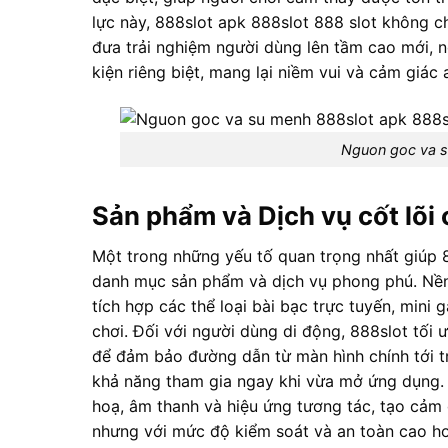
lực này, 888slot apk 888slot 888 slot không 
đưa trải nghiệm người dùng lên tầm cao mới, 
kiện riêng biệt, mang lại niềm vui và cảm giác
Nguon goc va s
Sản phẩm và Dịch vụ cốt lõi
Một trong những yếu tố quan trọng nhất giúp 88
danh mục sản phẩm và dịch vụ phong phú. Nền
tích hợp các thể loại bài bạc trực tuyến, mini
chơi. Đối với người dùng di động, 888slot tối 
để đảm bảo đường dẫn từ màn hình chính tới tr
khả năng tham gia ngay khi vừa mở ứng dụng. 
hoạ, âm thanh và hiệu ứng tương tác, tạo cảm
nhưng với mức độ kiểm soát và an toàn cao hơ