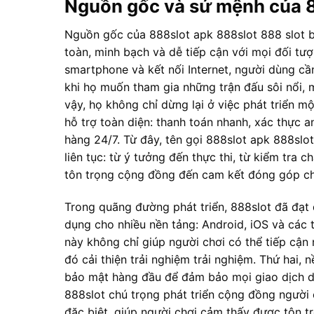
Nguồn gốc và sứ mệnh của 8
Nguồn gốc của 888slot apk 888slot 888 slot bắ
toàn, minh bạch và dễ tiếp cận với mọi đối tư
smartphone và kết nối Internet, người dùng cầ
khi họ muốn tham gia những trận đấu sôi nổi, 
vậy, họ không chỉ dừng lại ở việc phát triển 
hỗ trợ toàn diện: thanh toán nhanh, xác thực a
hàng 24/7. Từ đây, tên gọi 888slot apk 888slo
liên tục: từ ý tưởng đến thực thi, từ kiểm tra 
tôn trọng cộng đồng đến cam kết đóng góp cho
Trong quãng đường phát triển, 888slot đã đạt 
dụng cho nhiều nền tảng: Android, iOS và các t
này không chỉ giúp người chơi có thể tiếp cận 
đó cải thiện trải nghiệm trải nghiệm. Thứ hai, 
bảo mật hàng đầu để đảm bảo mọi giao dịch di
888slot chú trọng phát triển cộng đồng người 
đặc biệt, giúp người chơi cảm thấy được tôn tr