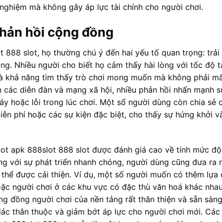
i nghiệm mà không gây áp lực tài chính cho người chơi.
phản hồi cộng đồng
 888 slot, họ thường chú ý đến hai yếu tố quan trọng: trải
g. Nhiều người cho biết họ cảm thấy hài lòng với tốc độ t
và khả năng tìm thấy trò chơi mong muốn mà không phải m
ên các diễn đàn và mạng xã hội, nhiều phản hồi nhấn mạnh s
máy hoặc lỗi trong lúc chơi. Một số người dùng còn chia sẻ 
ễn phí hoặc các sự kiện đặc biệt, cho thấy sự hứng khởi v
lot apk 888slot 888 slot được đánh giá cao về tính mức độ
ùng với sự phát triển nhanh chóng, người dùng cũng đưa ra 
thể được cải thiện. Ví dụ, một số người muốn có thêm lựa
oặc người chơi ở các khu vực có đặc thù văn hoá khác nha
ng đồng người chơi của nền tảng rất thân thiện và sẵn sàng
iác thân thuộc và giảm bớt áp lực cho người chơi mới. Các