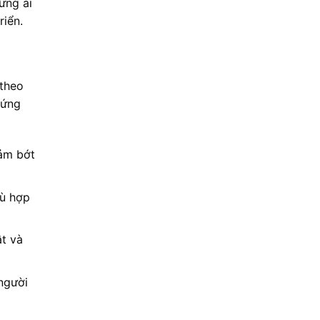
ững ai
riển.
 theo
 ứng
iảm bớt
hù hợp
ật và
người