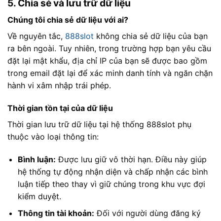
5. Chia sẻ và lưu trữ dữ liệu
Chúng tôi chia sẻ dữ liệu với ai?
Về nguyên tắc,
888slot
không chia sẻ dữ liệu của bạn
ra bên ngoài. Tuy nhiên, trong trường hợp bạn yêu cầu
đặt lại mật khẩu, địa chỉ IP của bạn sẽ được bao gồm
trong email đặt lại để xác minh danh tính và ngăn chặn
hành vi xâm nhập trái phép.
Thời gian tồn tại của dữ liệu
Thời gian lưu trữ dữ liệu tại hệ thống 888slot phụ
thuộc vào loại thông tin:
Bình luận:
Được lưu giữ vô thời hạn. Điều này giúp
hệ thống tự động nhận diện và chấp nhận các bình
luận tiếp theo thay vì giữ chúng trong khu vực đợi
kiểm duyệt.
Thông tin tài khoản:
Đối với người dùng đăng ký