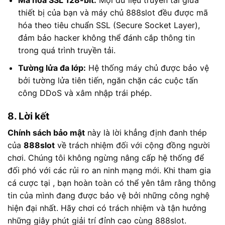
Mã hóa SSL 128-bit:
Mọi dữ liệu truyền tải giữa
thiết bị của bạn và máy chủ 888slot đều được mã
hóa theo tiêu chuẩn SSL (Secure Socket Layer),
đảm bảo hacker không thể đánh cắp thông tin
trong quá trình truyền tải.
Tường lửa đa lớp:
Hệ thống máy chủ được bảo vệ
bởi tường lửa tiên tiến, ngăn chặn các cuộc tấn
công DDoS và xâm nhập trái phép.
8. Lời kết
Chính sách bảo mật
này là lời khẳng định đanh thép
của
888slot
về trách nhiệm đối với cộng đồng người
chơi. Chúng tôi không ngừng nâng cấp hệ thống để
đối phó với các rủi ro an ninh mạng mới. Khi tham gia
cá cược tại
, bạn hoàn toàn có thể yên tâm rằng thông
tin của mình đang được bảo vệ bởi những công nghệ
hiện đại nhất. Hãy chơi có trách nhiệm và tận hưởng
những giây phút giải trí đỉnh cao cùng 888slot.