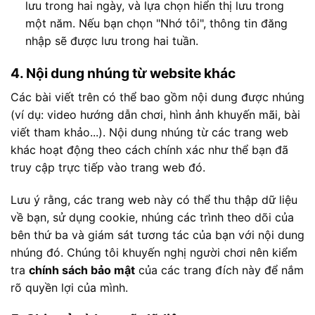
lưu trong hai ngày, và lựa chọn hiển thị lưu trong
một năm. Nếu bạn chọn "Nhớ tôi", thông tin đăng
nhập sẽ được lưu trong hai tuần.
4. Nội dung nhúng từ website khác
Các bài viết trên
có thể bao gồm nội dung được nhúng
(ví dụ: video hướng dẫn chơi, hình ảnh khuyến mãi, bài
viết tham khảo...). Nội dung nhúng từ các trang web
khác hoạt động theo cách chính xác như thể bạn đã
truy cập trực tiếp vào trang web đó.
Lưu ý rằng, các trang web này có thể thu thập dữ liệu
về bạn, sử dụng cookie, nhúng các trình theo dõi của
bên thứ ba và giám sát tương tác của bạn với nội dung
nhúng đó. Chúng tôi khuyến nghị người chơi nên kiểm
tra
chính sách bảo mật
của các trang đích này để nắm
rõ quyền lợi của mình.