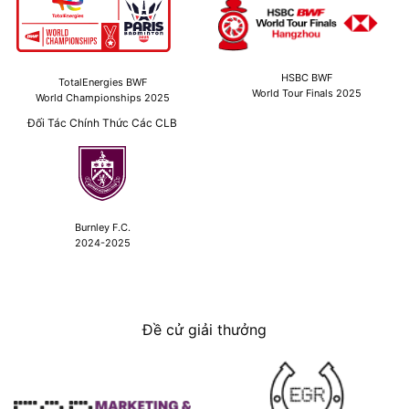
HSBC BWF
TotalEnergies BWF
World Tour Finals 2025
World Championships 2025
Đối Tác Chính Thức Các CLB
Burnley F.C.
2024-2025
Đề cử giải thưởng