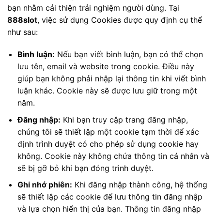
bạn nhằm cải thiện trải nghiệm người dùng. Tại
888slot
, việc sử dụng Cookies được quy định cụ thể
như sau:
Bình luận:
Nếu bạn viết bình luận, bạn có thể chọn
lưu tên, email và website trong cookie. Điều này
giúp bạn không phải nhập lại thông tin khi viết bình
luận khác. Cookie này sẽ được lưu giữ trong một
năm.
Đăng nhập:
Khi bạn truy cập trang đăng nhập,
chúng tôi sẽ thiết lập một cookie tạm thời để xác
định trình duyệt có cho phép sử dụng cookie hay
không. Cookie này không chứa thông tin cá nhân và
sẽ bị gỡ bỏ khi bạn đóng trình duyệt.
Ghi nhớ phiên:
Khi đăng nhập thành công, hệ thống
sẽ thiết lập các cookie để lưu thông tin đăng nhập
và lựa chọn hiển thị của bạn. Thông tin đăng nhập