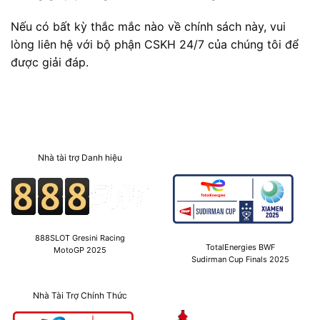
Nếu có bất kỳ thắc mắc nào về chính sách này, vui
lòng liên hệ với bộ phận CSKH 24/7 của chúng tôi để
được giải đáp.
Nhà tài trợ Danh hiệu
888SLOT Gresini Racing
TotalEnergies BWF
MotoGP 2025
Sudirman Cup Finals 2025
Nhà Tài Trợ Chính Thức