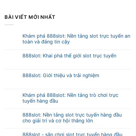
BÀI VIẾT MỚI NHẤT
Khám phá 888slot: Nền tảng slot trực tuyến an
toàn và đáng tin cậy
888slot: Khai phá thế giới slot trục tuyến
888slot: Giới thiệu và trải nghiệm
Khám phá 888slot: Nền tảng trò chơi trực
tuyến hàng đầu
888slot: Nền tảng slot trực tuyến hàng đầu
cho giải trí và cơ hội thắng lớn
888slot - sân chơi slot trực tuyến hàng đầu