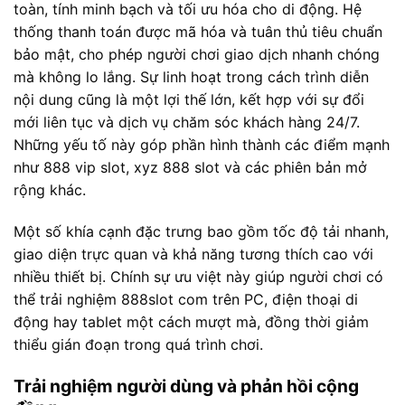
toàn, tính minh bạch và tối ưu hóa cho di động. Hệ
thống thanh toán được mã hóa và tuân thủ tiêu chuẩn
bảo mật, cho phép người chơi giao dịch nhanh chóng
mà không lo lắng. Sự linh hoạt trong cách trình diễn
nội dung cũng là một lợi thế lớn, kết hợp với sự đổi
mới liên tục và dịch vụ chăm sóc khách hàng 24/7.
Những yếu tố này góp phần hình thành các điểm mạnh
như 888 vip slot, xyz 888 slot và các phiên bản mở
rộng khác.
Một số khía cạnh đặc trưng bao gồm tốc độ tải nhanh,
giao diện trực quan và khả năng tương thích cao với
nhiều thiết bị. Chính sự ưu việt này giúp người chơi có
thể trải nghiệm 888slot com trên PC, điện thoại di
động hay tablet một cách mượt mà, đồng thời giảm
thiểu gián đoạn trong quá trình chơi.
Trải nghiệm người dùng và phản hồi cộng