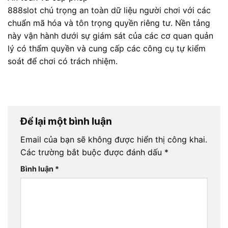
888slot chú trọng an toàn dữ liệu người chơi với các
chuẩn mã hóa và tôn trọng quyền riêng tư. Nền tảng
này vận hành dưới sự giám sát của các cơ quan quản
lý có thẩm quyền và cung cấp các công cụ tự kiểm
soát để chơi có trách nhiệm.
Để lại một bình luận
Email của bạn sẽ không được hiển thị công khai.
Các trường bắt buộc được đánh dấu
*
Bình luận
*