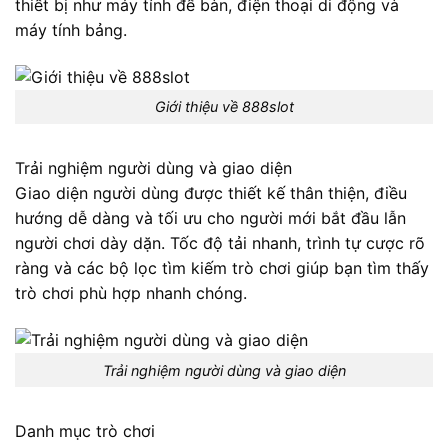
thiết bị như máy tính để bàn, điện thoại di động và
máy tính bảng.
Giới thiệu về 888slot
Trải nghiệm người dùng và giao diện
Giao diện người dùng được thiết kế thân thiện, điều
hướng dễ dàng và tối ưu cho người mới bắt đầu lẫn
người chơi dày dặn. Tốc độ tải nhanh, trình tự cược rõ
ràng và các bộ lọc tìm kiếm trò chơi giúp bạn tìm thấy
trò chơi phù hợp nhanh chóng.
Trải nghiệm người dùng và giao diện
Danh mục trò chơi