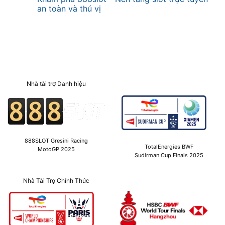
an toàn và thú vị
Nhà tài trợ Danh hiệu
888SLOT Gresini Racing
TotalEnergies BWF
MotoGP 2025
Sudirman Cup Finals 2025
Nhà Tài Trợ Chính Thức