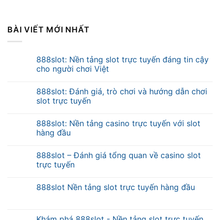
BÀI VIẾT MỚI NHẤT
888slot: Nền tảng slot trực tuyến đáng tin cậy
cho người chơi Việt
888slot: Đánh giá, trò chơi và hướng dẫn chơi
slot trực tuyến
888slot: Nền tảng casino trực tuyến với slot
hàng đầu
888slot – Đánh giá tổng quan về casino slot
trực tuyến
888slot Nền tảng slot trực tuyến hàng đầu
Khám phá 888slot - Nền tảng slot trực tuyến