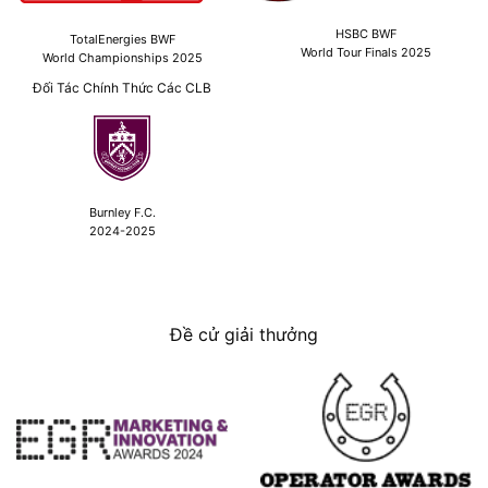
HSBC BWF
TotalEnergies BWF
World Tour Finals 2025
World Championships 2025
Đối Tác Chính Thức Các CLB
Burnley F.C.
2024-2025
Đề cử giải thưởng