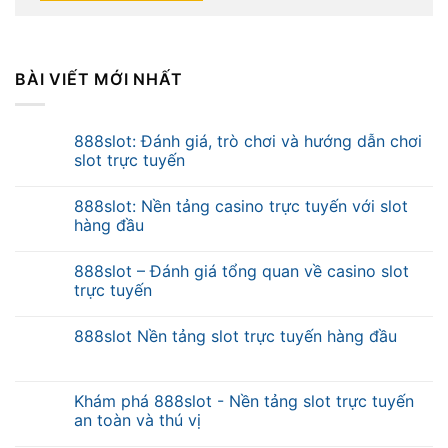
BÀI VIẾT MỚI NHẤT
888slot: Đánh giá, trò chơi và hướng dẫn chơi
slot trực tuyến
888slot: Nền tảng casino trực tuyến với slot
hàng đầu
888slot – Đánh giá tổng quan về casino slot
trực tuyến
888slot Nền tảng slot trực tuyến hàng đầu
Khám phá 888slot - Nền tảng slot trực tuyến
an toàn và thú vị