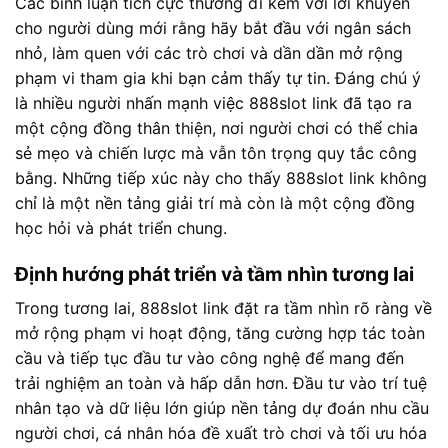
Các bình luận tích cực thường đi kèm với lời khuyên
cho người dùng mới rằng hãy bắt đầu với ngân sách
nhỏ, làm quen với các trò chơi và dần dần mở rộng
phạm vi tham gia khi bạn cảm thấy tự tin. Đáng chú ý
là nhiều người nhấn mạnh việc 888slot link đã tạo ra
một cộng đồng thân thiện, nơi người chơi có thể chia
sẻ mẹo và chiến lược mà vẫn tôn trọng quy tắc công
bằng. Những tiếp xúc này cho thấy 888slot link không
chỉ là một nền tảng giải trí mà còn là một cộng đồng
học hỏi và phát triển chung.
Định hướng phát triển và tầm nhìn tương lai
Trong tương lai, 888slot link đặt ra tầm nhìn rõ ràng về
mở rộng phạm vi hoạt động, tăng cường hợp tác toàn
cầu và tiếp tục đầu tư vào công nghệ để mang đến
trải nghiệm an toàn và hấp dẫn hơn. Đầu tư vào trí tuệ
nhân tạo và dữ liệu lớn giúp nền tảng dự đoán nhu cầu
người chơi, cá nhân hóa đề xuất trò chơi và tối ưu hóa