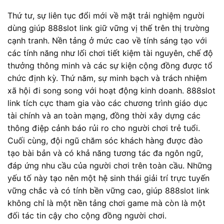
Thứ tư, sự liên tục đổi mới về mặt trải nghiệm người
dùng giúp 888slot link giữ vững vị thế trên thị trường
cạnh tranh. Nền tảng ở mức cao về tính sáng tạo với
các tính năng như lối chơi tiết kiệm tài nguyên, chế độ
thưởng thông minh và các sự kiện cộng đồng được tổ
chức định kỳ. Thứ năm, sự minh bạch và trách nhiệm
xã hội đi song song với hoạt động kinh doanh. 888slot
link tích cực tham gia vào các chương trình giáo dục
tài chính và an toàn mạng, đồng thời xây dựng các
thông điệp cảnh báo rủi ro cho người chơi trẻ tuổi.
Cuối cùng, đội ngũ chăm sóc khách hàng được đào
tạo bài bản và có khả năng tương tác đa ngôn ngữ,
đáp ứng nhu cầu của người chơi trên toàn cầu. Những
yếu tố này tạo nên một hệ sinh thái giải trí trực tuyến
vững chắc và có tính bền vững cao, giúp 888slot link
không chỉ là một nền tảng chơi game mà còn là một
đối tác tin cậy cho cộng đồng người chơi.