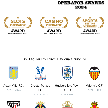
Đối Tác Tài Trợ Trước Đây của ChúngTôi
Aston Villa F.C.
Crystal Palace
Huddersfield Town
Valencia C.F.
F.C.
A.F.C.
2023 - 2024
2021 - 2022
2022 - 2023
2021 - 2023