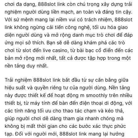
chơi đa dạng, 888slot link còn chú trọng xây dựng trải
nghiệm người dùng liền mạch, an toàn và đáng tin cậy.
Với sứ mệnh mang lại niềm vui có trách nhiệm, 888slot
link không ngừng cải tiến công nghệ, tối ưu hóa giao
diện người dùng và mở rộng danh mục trò chơi để đáp
ứng mọi sở thích. Bạn sẽ dễ dàng khám phá các trò
chơi từ slot đến live casino, từ bài bạc cổ điển đến các
bản mở rộng mới nhất, tất cả được tập hợp trong một
nền tảng duy nhất.
Trải nghiệm 888slot link bắt đầu từ sự cân bằng giữa
hiệu suất và quyền riêng tư của người dùng. Nền tảng
này được thiết kế để hoạt động m smoothly trên nhiều
thiết bị, từ máy tính để bàn đến điện thoại di động, với
các tính năng tối ưu cho thao tác chạm và kéo thả,
giúp người chơi dễ dàng tham gia nhanh chóng mà
không bị mất thời gian cho các bước xác thực phức
tạp. Đối với người mới, 888slot link mang lại hướng