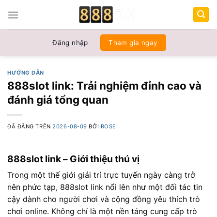
Chuyển
đến
nội
dung
Đăng nhập
Tham gia ngay
HƯỚNG DẪN
888slot link: Trải nghiệm đỉnh cao và
đánh giá tổng quan
ĐÃ ĐĂNG TRÊN
2026-08-09
BỞI
ROSE
888slot link – Giới thiệu thú vị
Trong một thế giới giải trí trực tuyến ngày càng trở
nên phức tạp, 888slot link nổi lên như một đối tác tin
cậy dành cho người chơi và cộng đồng yêu thích trò
chơi online. Không chỉ là một nền tảng cung cấp trò