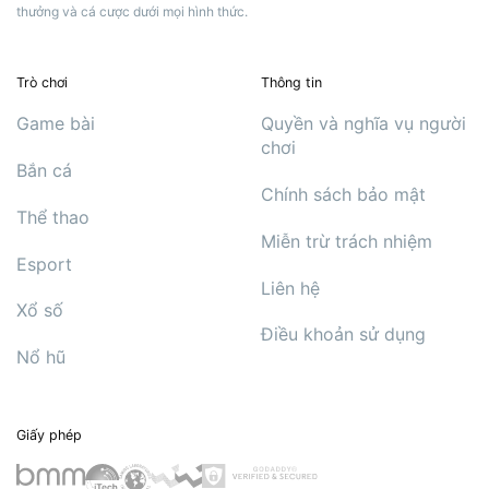
thưởng và cá cược dưới mọi hình thức.
Trò chơi
Thông tin
Game bài
Quyền và nghĩa vụ người
chơi
Bắn cá
Chính sách bảo mật
Thể thao
Miễn trừ trách nhiệm
Esport
Liên hệ
Xổ số
Điều khoản sử dụng
Nổ hũ
Giấy phép