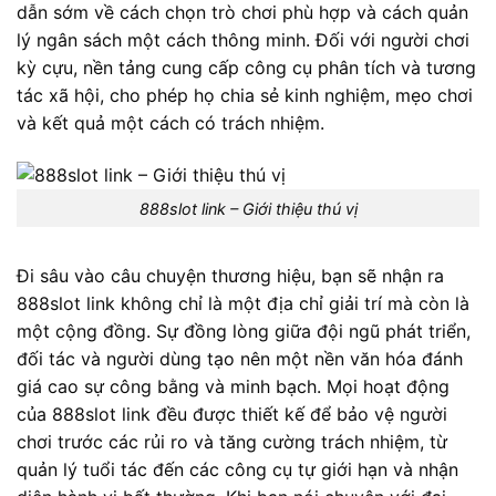
dẫn sớm về cách chọn trò chơi phù hợp và cách quản
lý ngân sách một cách thông minh. Đối với người chơi
kỳ cựu, nền tảng cung cấp công cụ phân tích và tương
tác xã hội, cho phép họ chia sẻ kinh nghiệm, mẹo chơi
và kết quả một cách có trách nhiệm.
888slot link – Giới thiệu thú vị
Đi sâu vào câu chuyện thương hiệu, bạn sẽ nhận ra
888slot link không chỉ là một địa chỉ giải trí mà còn là
một cộng đồng. Sự đồng lòng giữa đội ngũ phát triển,
đối tác và người dùng tạo nên một nền văn hóa đánh
giá cao sự công bằng và minh bạch. Mọi hoạt động
của 888slot link đều được thiết kế để bảo vệ người
chơi trước các rủi ro và tăng cường trách nhiệm, từ
quản lý tuổi tác đến các công cụ tự giới hạn và nhận