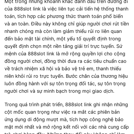
Một trong những khoảnh khắc đánh dấu trên đường đi
của 888slot link là việc liên tục cải tiến hệ thống thanh
toán, tích hợp các phương thức thanh toán phổ biến
và an toàn. Điều này không chỉ giúp người chơi rút tiền
nhanh chóng mà còn làm giảm thiểu rủi ro liên quan
đến bảo mật tài chính, một yếu tố quyết định trong
quyết định chọn một nền tảng giải trí trực tuyến. Sứ
mệnh của 888slot link là mở rộng quyền lợi cho cộng
đồng người chơi, đồng thời đưa ra các tiêu chuẩn cao
về trách nhiệm xã hội và bảo vệ trẻ em, thanh thiếu
niên khỏi rủi ro trực tuyến. Bước chân của thương hiệu
luôn đồng hành với sự tôn trọng đối tác, sự tôn trọng
người chơi và sự minh bạch trong mọi giao dịch.
Trong quá trình phát triển, 888slot link ghi nhận những
cột mốc quan trọng như việc ra mắt các phiên bản
ứng dụng di động mượt mà, tích hợp công nghệ bảo
mật mới nhất và mở rộng kết nối với các nhà cung cấp