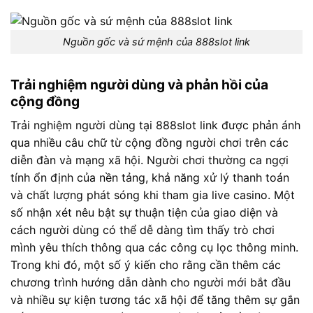
Nguồn gốc và sứ mệnh của 888slot link
Trải nghiệm người dùng và phản hồi của
cộng đồng
Trải nghiệm người dùng tại 888slot link được phản ánh
qua nhiều câu chữ từ cộng đồng người chơi trên các
diễn đàn và mạng xã hội. Người chơi thường ca ngợi
tính ổn định của nền tảng, khả năng xử lý thanh toán
và chất lượng phát sóng khi tham gia live casino. Một
số nhận xét nêu bật sự thuận tiện của giao diện và
cách người dùng có thể dễ dàng tìm thấy trò chơi
mình yêu thích thông qua các công cụ lọc thông minh.
Trong khi đó, một số ý kiến cho rằng cần thêm các
chương trình hướng dẫn dành cho người mới bắt đầu
và nhiều sự kiện tương tác xã hội để tăng thêm sự gắn