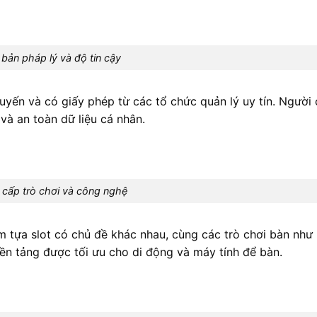
bản pháp lý và độ tin cậy
uyến và có giấy phép từ các tổ chức quản lý uy tín. Người 
và an toàn dữ liệu cá nhân.
cấp trò chơi và công nghệ
m tựa slot có chủ đề khác nhau, cùng các trò chơi bàn như
Nền tảng được tối ưu cho di động và máy tính để bàn.