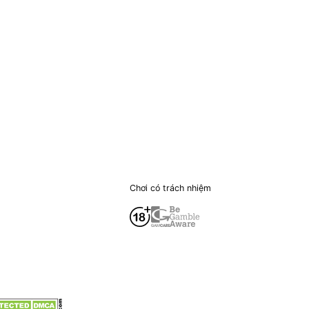
Chơi có trách nhiệm