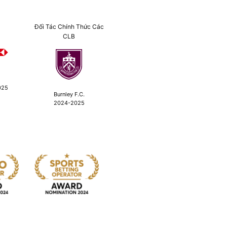
Đối Tác Chính Thức Các
CLB
025
Burnley F.C.
2024-2025