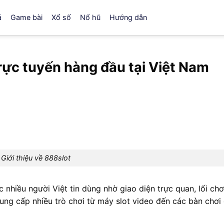
á
Game bài
Xổ số
Nổ hũ
Hướng dẫn
rực tuyến hàng đầu tại Việt Nam
Giới thiệu về 888slot
 nhiều người Việt tin dùng nhờ giao diện trực quan, lối ch
ung cấp nhiều trò chơi từ máy slot video đến các bàn chơi