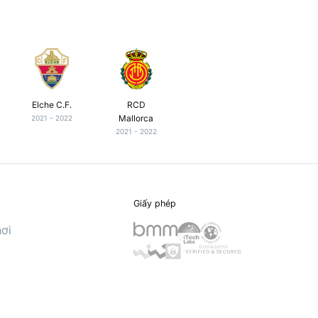
Elche C.F.
RCD
Mallorca
2021 - 2022
2021 - 2022
Giấy phép
ơi