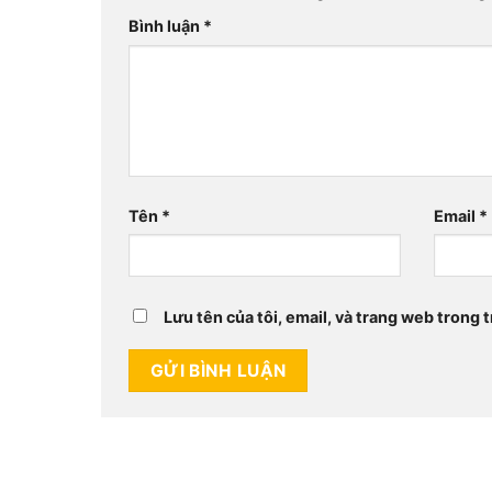
Bình luận
*
Tên
*
Email
*
Lưu tên của tôi, email, và trang web trong t