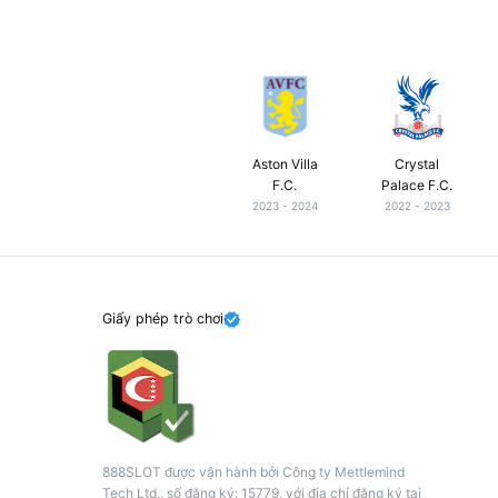
Aston Villa
Crystal
F.C.
Palace F.C.
2023 - 2024
2022 - 2023
Giấy phép trò chơi
888SLOT được vận hành bởi Công ty Mettlemind
Tech Ltd., số đăng ký: 15779, với địa chỉ đăng ký tại