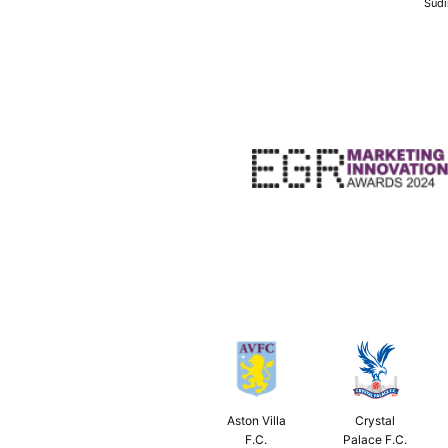
Sudi
Aston Villa
Crystal
F.C.
Palace F.C.