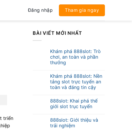
Đăng nhập
Tham gia ngay
BÀI VIẾT MỚI NHẤT
Khám phá 888slot: Trò
chơi, an toàn và phần
thưởng
Khám phá 888slot: Nền
tảng slot trực tuyến an
toàn và đáng tin cậy
888slot: Khai phá thế
giới slot trục tuyến
 triển
888slot: Giới thiệu và
trải nghiệm
ghiệp