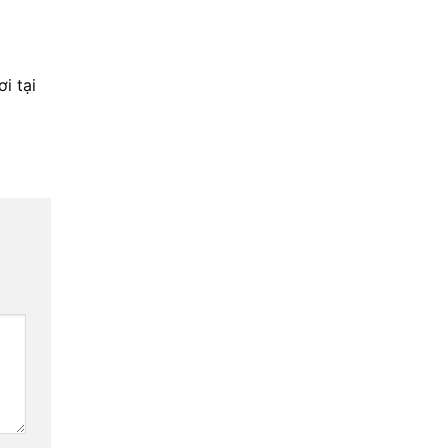
i tại