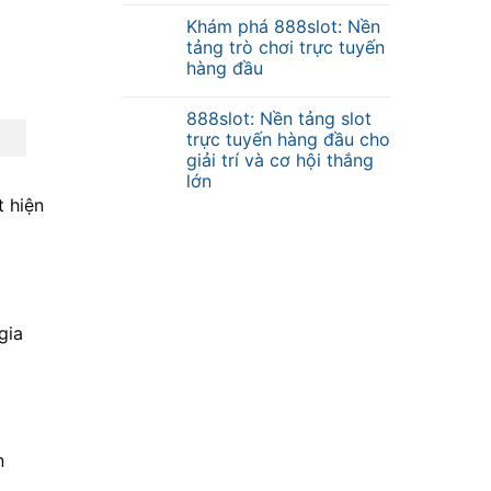
Khám phá 888slot: Nền
tảng trò chơi trực tuyến
hàng đầu
888slot: Nền tảng slot
trực tuyến hàng đầu cho
giải trí và cơ hội thắng
lớn
t hiện
gia
n