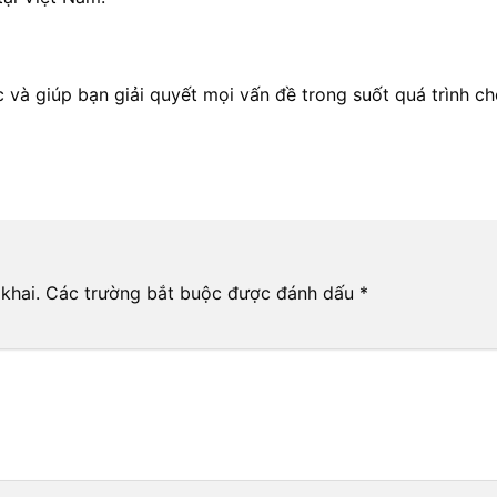
 và giúp bạn giải quyết mọi vấn đề trong suốt quá trình chơ
khai.
Các trường bắt buộc được đánh dấu
*