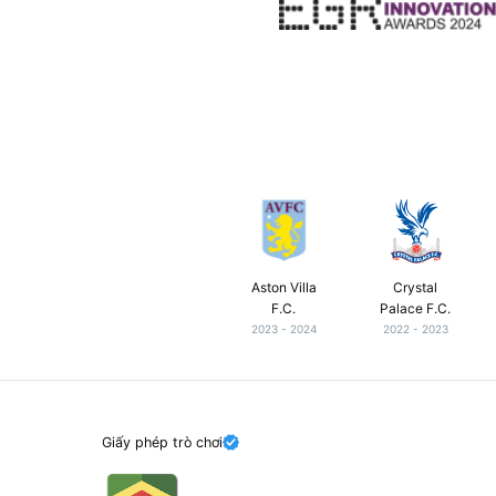
Aston Villa
Crystal
F.C.
Palace F.C.
2023 - 2024
2022 - 2023
Giấy phép trò chơi