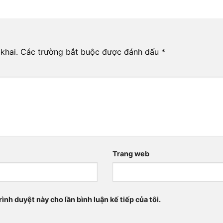
khai.
Các trường bắt buộc được đánh dấu
*
Trang web
rình duyệt này cho lần bình luận kế tiếp của tôi.