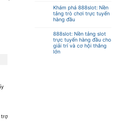
Khám phá 888slot: Nền
tảng trò chơi trực tuyến
hàng đầu
888slot: Nền tảng slot
trực tuyến hàng đầu cho
giải trí và cơ hội thắng
lớn
ấy
 trợ