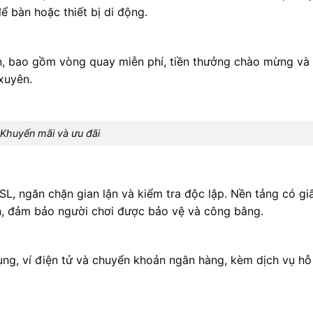
để bàn hoặc thiết bị di động.
n, bao gồm vòng quay miễn phí, tiền thưởng chào mừng và
xuyên.
Khuyến mãi và ưu đãi
L, ngăn chặn gian lận và kiểm tra độc lập. Nền tảng có gi
, đảm bảo người chơi được bảo vệ và công bằng.
ng, ví điện tử và chuyển khoản ngân hàng, kèm dịch vụ hỗ