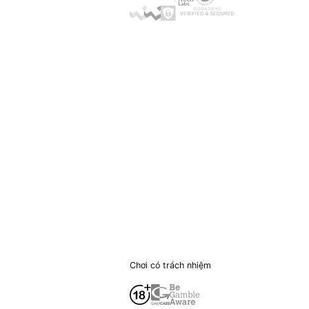
Chơi có trách nhiệm