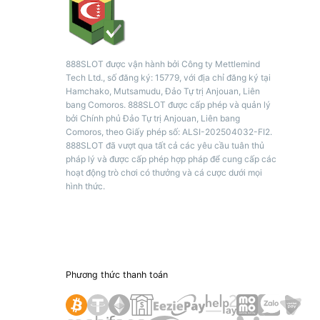
888SLOT được vận hành bởi Công ty Mettlemind
Tech Ltd., số đăng ký: 15779, với địa chỉ đăng ký tại
Hamchako, Mutsamudu, Đảo Tự trị Anjouan, Liên
bang Comoros. 888SLOT được cấp phép và quản lý
bởi Chính phủ Đảo Tự trị Anjouan, Liên bang
Comoros, theo Giấy phép số: ALSI-202504032-FI2.
888SLOT đã vượt qua tất cả các yêu cầu tuân thủ
pháp lý và được cấp phép hợp pháp để cung cấp các
hoạt động trò chơi có thưởng và cá cược dưới mọi
hình thức.
Phương thức thanh toán