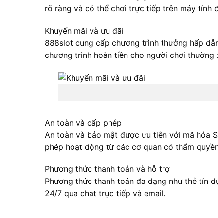
rõ ràng và có thể chơi trực tiếp trên máy tính 
Khuyến mãi và ưu đãi
888slot cung cấp chương trình thưởng hấp dẫ
chương trình hoàn tiền cho người chơi thường 
An toàn và cấp phép
An toàn và bảo mật được ưu tiên với mã hóa SS
phép hoạt động từ các cơ quan có thẩm quyền
Phương thức thanh toán và hỗ trợ
Phương thức thanh toán đa dạng như thẻ tín dụ
24/7 qua chat trực tiếp và email.