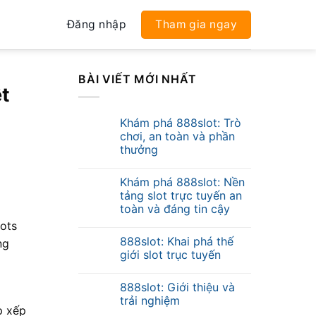
Đăng nhập
Tham gia ngay
BÀI VIẾT MỚI NHẤT
ệt
Khám phá 888slot: Trò
chơi, an toàn và phần
thưởng
Khám phá 888slot: Nền
tảng slot trực tuyến an
toàn và đáng tin cậy
lots
888slot: Khai phá thế
ng
giới slot trục tuyến
888slot: Giới thiệu và
trải nghiệm
p xếp