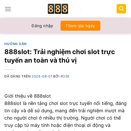
Chuyển
đến
nội
dung
Đăng nhập
Tham gia ngay
HƯỚNG DẪN
888slot: Trải nghiệm chơi slot trực
tuyến an toàn và thú vị
ĐÃ ĐĂNG TRÊN
2026-08-07
BỞI
ROSE
Giới thiệu về 888slot
888slot là nền tảng chơi slot trực tuyến nổi tiếng, đáng
tin cậy và dễ sử dụng, mang đến trải nghiệm mượt mà
cho người chơi ở nhiều thị trường. Người chơi có thể
truy cập từ máy tính hoặc điện thoại di động và