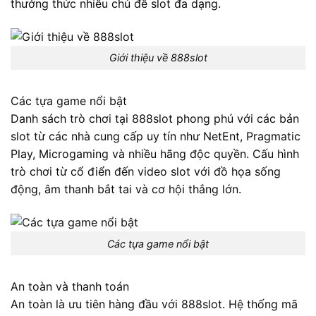
thưởng thức nhiều chủ đề slot đa dạng.
Giới thiệu về 888slot
Các tựa game nổi bật
Danh sách trò chơi tại 888slot phong phú với các bản
slot từ các nhà cung cấp uy tín như NetEnt, Pragmatic
Play, Microgaming và nhiều hãng độc quyền. Cấu hình
trò chơi từ cổ điển đến video slot với đồ họa sống
động, âm thanh bắt tai và cơ hội thắng lớn.
Các tựa game nổi bật
An toàn và thanh toán
An toàn là ưu tiên hàng đầu với 888slot. Hệ thống mã