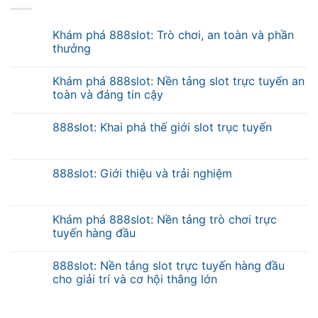
Khám phá 888slot: Trò chơi, an toàn và phần
thưởng
Khám phá 888slot: Nền tảng slot trực tuyến an
toàn và đáng tin cậy
888slot: Khai phá thế giới slot trục tuyến
888slot: Giới thiệu và trải nghiệm
Khám phá 888slot: Nền tảng trò chơi trực
tuyến hàng đầu
888slot: Nền tảng slot trực tuyến hàng đầu
cho giải trí và cơ hội thắng lớn