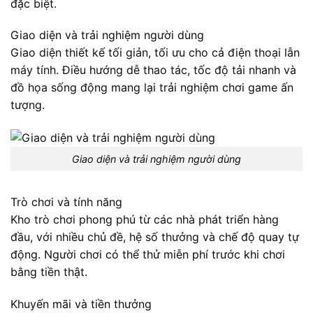
đặc biệt.
Giao diện và trải nghiệm người dùng
Giao diện thiết kế tối giản, tối ưu cho cả điện thoại lẫn
máy tính. Điều hướng dễ thao tác, tốc độ tải nhanh và
đồ họa sống động mang lại trải nghiệm chơi game ấn
tượng.
Giao diện và trải nghiệm người dùng
Trò chơi và tính năng
Kho trò chơi phong phú từ các nhà phát triển hàng
đầu, với nhiều chủ đề, hệ số thưởng và chế độ quay tự
động. Người chơi có thể thử miễn phí trước khi chơi
bằng tiền thật.
Khuyến mãi và tiền thưởng