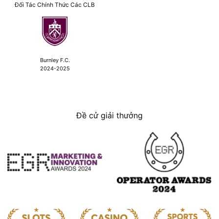
Đối Tác Chính Thức Các CLB
Burnley F.C.
2024-2025
Đề cử giải thưởng