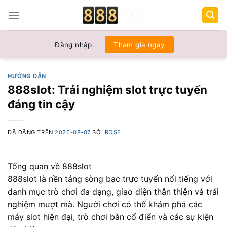
Chuyển
đến
nội
dung
Đăng nhập
Tham gia ngay
HƯỚNG DẪN
888slot: Trải nghiệm slot trực tuyến
đáng tin cậy
ĐÃ ĐĂNG TRÊN
2026-08-07
BỞI
ROSE
Tổng quan về 888slot
888slot là nền tảng sòng bạc trực tuyến nổi tiếng với
danh mục trò chơi đa dạng, giao diện thân thiện và trải
nghiệm mượt mà. Người chơi có thể khám phá các
máy slot hiện đại, trò chơi bàn cổ điển và các sự kiện