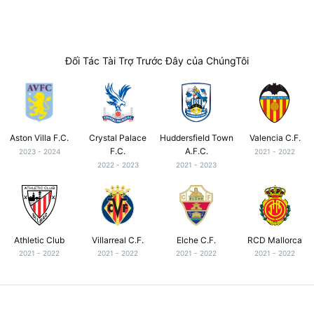
Đối Tác Tài Trợ Trước Đây của ChúngTôi
Aston Villa F.C.
Crystal Palace
Huddersfield Town
Valencia C.F.
F.C.
A.F.C.
2023 - 2024
2021 - 2022
2022 - 2023
2021 - 2023
Athletic Club
Villarreal C.F.
Elche C.F.
RCD Mallorca
2021 - 2022
2021 - 2022
2021 - 2022
2021 - 2022