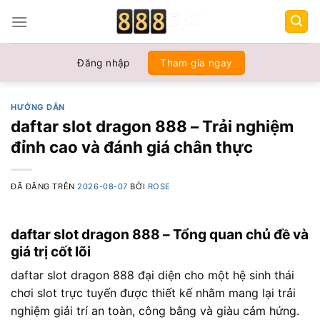
Chuyển
đến
nội
dung
Đăng nhập
Tham gia ngay
HƯỚNG DẪN
daftar slot dragon 888 – Trải nghiệm
đỉnh cao và đánh giá chân thực
ĐÃ ĐĂNG TRÊN
2026-08-07
BỞI
ROSE
daftar slot dragon 888 – Tổng quan chủ đề và
giá trị cốt lõi
daftar slot dragon 888 đại diện cho một hệ sinh thái
chơi slot trực tuyến được thiết kế nhằm mang lại trải
nghiệm giải trí an toàn, công bằng và giàu cảm hứng.