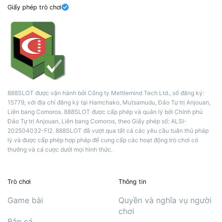
Giấy phép trò chơi
888SLOT được vận hành bởi Công ty Mettlemind Tech Ltd., số đăng ký:
15779, với địa chỉ đăng ký tại Hamchako, Mutsamudu, Đảo Tự trị Anjouan,
Liên bang Comoros. 888SLOT được cấp phép và quản lý bởi Chính phủ
Đảo Tự trị Anjouan, Liên bang Comoros, theo Giấy phép số: ALSI-
202504032-FI2. 888SLOT đã vượt qua tất cả các yêu cầu tuân thủ pháp
lý và được cấp phép hợp pháp để cung cấp các hoạt động trò chơi có
thưởng và cá cược dưới mọi hình thức.
Trò chơi
Thông tin
Game bài
Quyền và nghĩa vụ người
chơi
Bắn cá