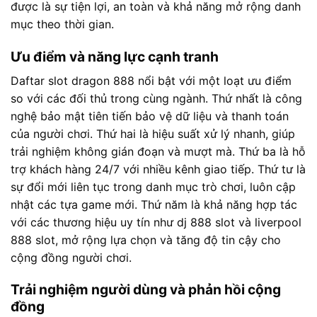
được là sự tiện lợi, an toàn và khả năng mở rộng danh
mục theo thời gian.
Ưu điểm và năng lực cạnh tranh
Daftar slot dragon 888 nổi bật với một loạt ưu điểm
so với các đối thủ trong cùng ngành. Thứ nhất là công
nghệ bảo mật tiên tiến bảo vệ dữ liệu và thanh toán
của người chơi. Thứ hai là hiệu suất xử lý nhanh, giúp
trải nghiệm không gián đoạn và mượt mà. Thứ ba là hỗ
trợ khách hàng 24/7 với nhiều kênh giao tiếp. Thứ tư là
sự đổi mới liên tục trong danh mục trò chơi, luôn cập
nhật các tựa game mới. Thứ năm là khả năng hợp tác
với các thương hiệu uy tín như dj 888 slot và liverpool
888 slot, mở rộng lựa chọn và tăng độ tin cậy cho
cộng đồng người chơi.
Trải nghiệm người dùng và phản hồi cộng
đồng