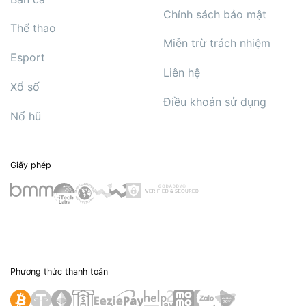
Chính sách bảo mật
Thể thao
Miễn trừ trách nhiệm
Esport
Liên hệ
Xổ số
Điều khoản sử dụng
Nổ hũ
Giấy phép
Phương thức thanh toán