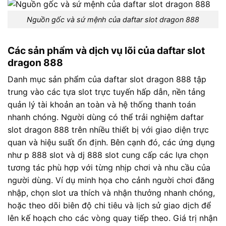
Nguồn gốc và sứ mệnh của daftar slot dragon 888
Các sản phẩm và dịch vụ lõi của daftar slot
dragon 888
Danh mục sản phẩm của daftar slot dragon 888 tập
trung vào các tựa slot trực tuyến hấp dẫn, nền tảng
quản lý tài khoản an toàn và hệ thống thanh toán
nhanh chóng. Người dùng có thể trải nghiệm daftar
slot dragon 888 trên nhiều thiết bị với giao diện trực
quan và hiệu suất ổn định. Bên cạnh đó, các ứng dụng
như p 888 slot và dj 888 slot cung cấp các lựa chọn
tương tác phù hợp với từng nhịp chơi và nhu cầu của
người dùng. Ví dụ minh họa cho cảnh người chơi đăng
nhập, chọn slot ưa thích và nhận thưởng nhanh chóng,
hoặc theo dõi biên độ chi tiêu và lịch sử giao dịch để
lên kế hoạch cho các vòng quay tiếp theo. Giá trị nhận