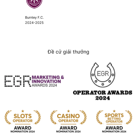
Burnley F.C.
2024-2025
Đề cử giải thưởng