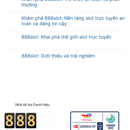
thưởng
Khám phá 888slot: Nền tảng slot trực tuyến an
toàn và đáng tin cậy
888slot: Khai phá thế giới slot trục tuyến
888slot: Giới thiệu và trải nghiệm
Nhà tài trợ Danh hiệu