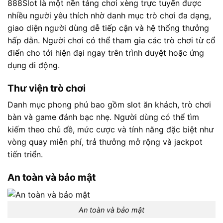
888Slot là một nền tảng chơi xèng trực tuyến được
nhiều người yêu thích nhờ danh mục trò chơi đa dạng,
giao diện người dùng dễ tiếp cận và hệ thống thưởng
hấp dẫn. Người chơi có thể tham gia các trò chơi từ cổ
điển cho tới hiện đại ngay trên trình duyệt hoặc ứng
dụng di động.
Thư viện trò chơi
Danh mục phong phú bao gồm slot ăn khách, trò chơi
bàn và game đánh bạc nhẹ. Người dùng có thể tìm
kiếm theo chủ đề, mức cược và tính năng đặc biệt như
vòng quay miễn phí, trả thưởng mở rộng và jackpot
tiến triển.
An toàn và bảo mật
An toàn và bảo mật