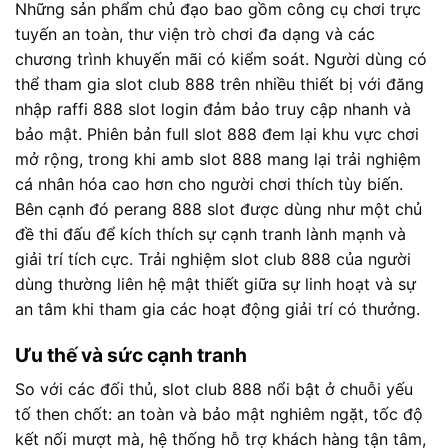
Những sản phẩm chủ đạo bao gồm công cụ chơi trực
tuyến an toàn, thư viện trò chơi đa dạng và các
chương trình khuyến mãi có kiểm soát. Người dùng có
thể tham gia slot club 888 trên nhiều thiết bị với đăng
nhập raffi 888 slot login đảm bảo truy cập nhanh và
bảo mật. Phiên bản full slot 888 đem lại khu vực chơi
mở rộng, trong khi amb slot 888 mang lại trải nghiệm
cá nhân hóa cao hơn cho người chơi thích tùy biến.
Bên cạnh đó perang 888 slot được dùng như một chủ
đề thi đấu để kích thích sự cạnh tranh lành mạnh và
giải trí tích cực. Trải nghiệm slot club 888 của người
dùng thường liên hệ mật thiết giữa sự linh hoạt và sự
an tâm khi tham gia các hoạt động giải trí có thưởng.
Ưu thế và sức cạnh tranh
So với các đối thủ, slot club 888 nổi bật ở chuỗi yếu
tố then chốt: an toàn và bảo mật nghiêm ngặt, tốc độ
kết nối mượt mà, hệ thống hỗ trợ khách hàng tận tâm,