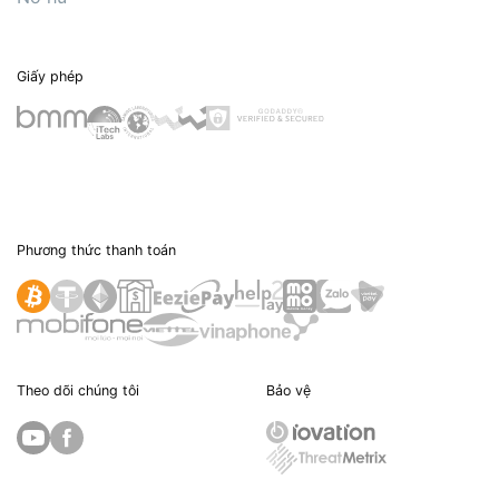
Giấy phép
Phương thức thanh toán
Theo dõi chúng tôi
Bảo vệ