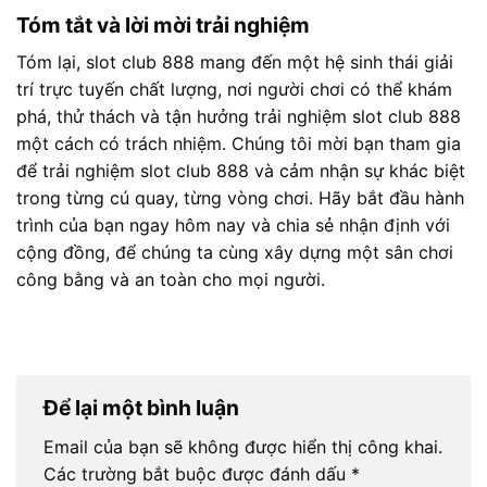
Tóm tắt và lời mời trải nghiệm
Tóm lại, slot club 888 mang đến một hệ sinh thái giải
trí trực tuyến chất lượng, nơi người chơi có thể khám
phá, thử thách và tận hưởng trải nghiệm slot club 888
một cách có trách nhiệm. Chúng tôi mời bạn tham gia
để trải nghiệm slot club 888 và cảm nhận sự khác biệt
trong từng cú quay, từng vòng chơi. Hãy bắt đầu hành
trình của bạn ngay hôm nay và chia sẻ nhận định với
cộng đồng, để chúng ta cùng xây dựng một sân chơi
công bằng và an toàn cho mọi người.
Để lại một bình luận
Email của bạn sẽ không được hiển thị công khai.
Các trường bắt buộc được đánh dấu
*