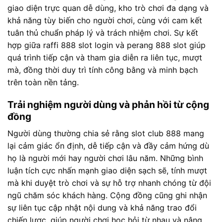
giao diện trực quan dễ dùng, kho trò chơi đa dạng và
khả năng tùy biến cho người chơi, cùng với cam kết
tuân thủ chuẩn pháp lý và trách nhiệm chơi. Sự kết
hợp giữa raffi 888 slot login và perang 888 slot giúp
quá trình tiếp cận và tham gia diễn ra liên tục, mượt
mà, đồng thời duy trì tính công bằng và minh bạch
trên toàn nền tảng.
Trải nghiệm người dùng và phản hồi từ cộng
đồng
Người dùng thường chia sẻ rằng slot club 888 mang
lại cảm giác ổn định, dễ tiếp cận và đầy cảm hứng dù
họ là người mới hay người chơi lâu năm. Những bình
luận tích cực nhấn mạnh giao diện sạch sẽ, tính mượt
mà khi duyệt trò chơi và sự hỗ trợ nhanh chóng từ đội
ngũ chăm sóc khách hàng. Cộng đồng cũng ghi nhận
sự liên tục cập nhật nội dung và khả năng trao đổi
chiến lược, giúp người chơi học hỏi từ nhau và nâng