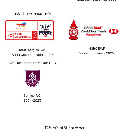
Nhà Tài Trợ Chính Thức
HSBC BWF
TotalEnergies BWF
World Tour Finals 2025
World Championships 2025
Đối Tác Chính Thức Các CLB
Burnley F.C.
2024-2025
Đề cử giải thưởng