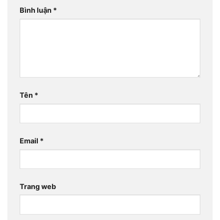
Bình luận
*
Tên
*
Email
*
Trang web