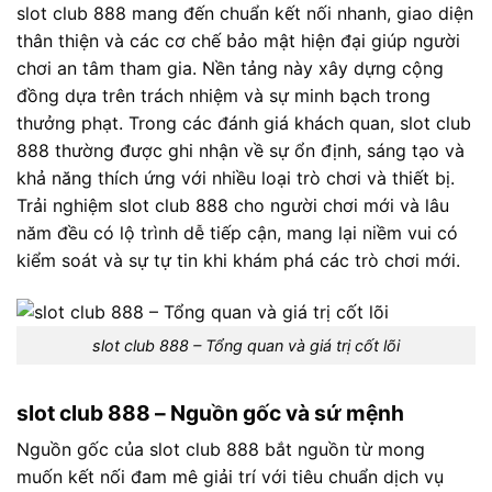
slot club 888 mang đến chuẩn kết nối nhanh, giao diện
thân thiện và các cơ chế bảo mật hiện đại giúp người
chơi an tâm tham gia. Nền tảng này xây dựng cộng
đồng dựa trên trách nhiệm và sự minh bạch trong
thưởng phạt. Trong các đánh giá khách quan, slot club
888 thường được ghi nhận về sự ổn định, sáng tạo và
khả năng thích ứng với nhiều loại trò chơi và thiết bị.
Trải nghiệm slot club 888 cho người chơi mới và lâu
năm đều có lộ trình dễ tiếp cận, mang lại niềm vui có
kiểm soát và sự tự tin khi khám phá các trò chơi mới.
slot club 888 – Tổng quan và giá trị cốt lõi
slot club 888 – Nguồn gốc và sứ mệnh
Nguồn gốc của slot club 888 bắt nguồn từ mong
muốn kết nối đam mê giải trí với tiêu chuẩn dịch vụ