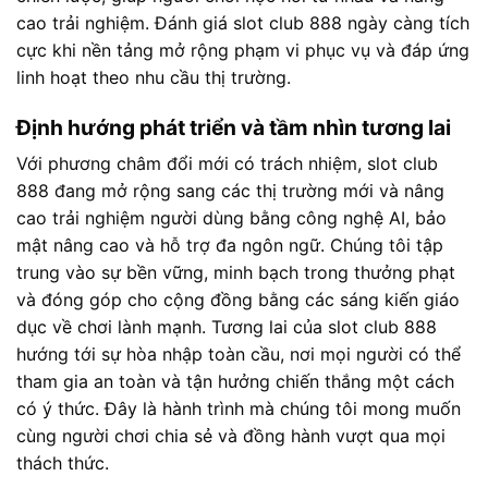
cao trải nghiệm. Đánh giá slot club 888 ngày càng tích
cực khi nền tảng mở rộng phạm vi phục vụ và đáp ứng
linh hoạt theo nhu cầu thị trường.
Định hướng phát triển và tầm nhìn tương lai
Với phương châm đổi mới có trách nhiệm, slot club
888 đang mở rộng sang các thị trường mới và nâng
cao trải nghiệm người dùng bằng công nghệ AI, bảo
mật nâng cao và hỗ trợ đa ngôn ngữ. Chúng tôi tập
trung vào sự bền vững, minh bạch trong thưởng phạt
và đóng góp cho cộng đồng bằng các sáng kiến giáo
dục về chơi lành mạnh. Tương lai của slot club 888
hướng tới sự hòa nhập toàn cầu, nơi mọi người có thể
tham gia an toàn và tận hưởng chiến thắng một cách
có ý thức. Đây là hành trình mà chúng tôi mong muốn
cùng người chơi chia sẻ và đồng hành vượt qua mọi
thách thức.