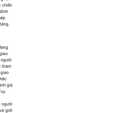
c chiến
 định
hép
tảng.
 đang
giao
 người
i tham
 giao
thắc
ánh giá
Tuy
h người
và giới