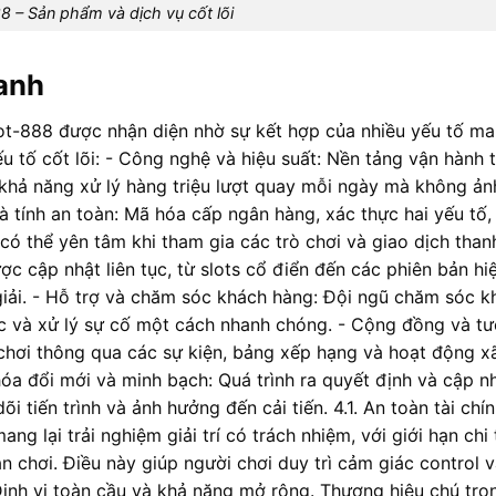
88 – Sản phẩm và dịch vụ cốt lõi
ranh
 slot-888 được nhận diện nhờ sự kết hợp của nhiều yếu tố ma
ếu tố cốt lõi: - Công nghệ và hiệu suất: Nền tảng vận hành 
 khả năng xử lý hàng triệu lượt quay mỗi ngày mà không ản
à tính an toàn: Mã hóa cấp ngân hàng, xác thực hai yếu tố,
 có thể yên tâm khi tham gia các trò chơi và giao dịch than
 cập nhật liên tục, từ slots cổ điển đến các phiên bản hiệ
giải. - Hỗ trợ và chăm sóc khách hàng: Đội ngũ chăm sóc k
ắc và xử lý sự cố một cách nhanh chóng. - Cộng đồng và t
chơi thông qua các sự kiện, bảng xếp hạng và hoạt động xã
hóa đổi mới và minh bạch: Quá trình ra quyết định và cập n
 tiến trình và ảnh hưởng đến cải tiến. 4.1. An toàn tài chí
g lại trải nghiệm giải trí có trách nhiệm, với giới hạn chi 
an chơi. Điều này giúp người chơi duy trì cảm giác control 
. Định vị toàn cầu và khả năng mở rộng. Thương hiệu chú trọ