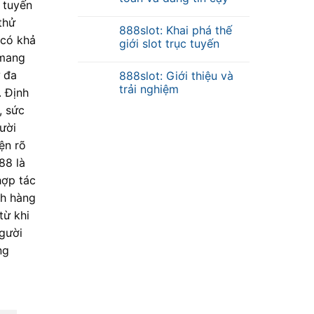
c tuyến
thử
888slot: Khai phá thế
 có khả
giới slot trục tuyến
 mang
ự đa
888slot: Giới thiệu và
trải nghiệm
. Định
, sức
gười
ện rõ
88 là
hợp tác
ch hàng
từ khi
người
ng