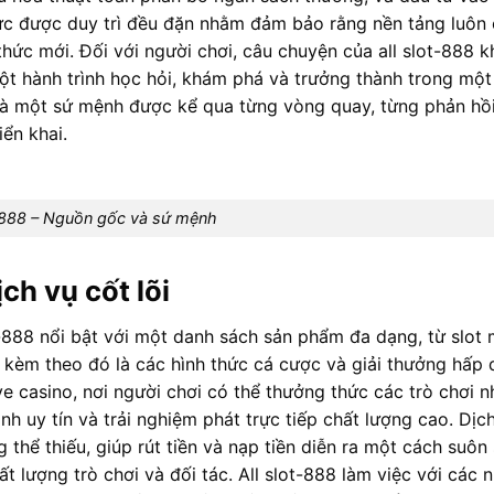
lực được duy trì đều đặn nhằm đảm bảo rằng nền tảng luôn
thức mới. Đối với người chơi, câu chuyện của all slot-888 
một hành trình học hỏi, khám phá và trưởng thành trong một
y là một sứ mệnh được kể qua từng vòng quay, từng phản hồ
ển khai.
t-888 – Nguồn gốc và sứ mệnh
ch vụ cốt lõi
-888 nổi bật với một danh sách sản phẩm đa dạng, từ slot
 kèm theo đó là các hình thức cá cược và giải thưởng hấp 
e casino, nơi người chơi có thể thưởng thức các trò chơi n
nh uy tín và trải nghiệm phát trực tiếp chất lượng cao. Dịc
thể thiếu, giúp rút tiền và nạp tiền diễn ra một cách suôn 
hất lượng trò chơi và đối tác. All slot-888 làm việc với các 