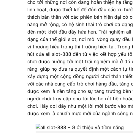
cho tới những nơi còn đang hoàn thiện hạ tầng.
linh hoạt, được thiết kế để đón đầu các xu hướ
thách bản thân với các phiên bản hiện đại có
năng mở rộng, có hệ sinh thái trò chơi đa dạn
đến một khởi đầu đầy hứa hẹn. Trải nghiệm al
dạng của thế giới slot, nơi mỗi vòng quay đều 
vị thương hiệu trong thị trường hiện tại. Trong
hút của all slot-888 đến từ việc kết hợp yếu tố
chơi được hướng tới một trải nghiệm mà ở đó dữ
ràng, giúp họ đưa ra quyết định một cách tự tin
xây dựng một cộng đồng người chơi thân thiết 
với các nhà cung cấp trò chơi hàng đầu, tăng 
được xem là nền tảng cho sự tăng trưởng bền v
người chơi truy cập cho tới lúc họ rút tiền h
chơi. Hãy coi đây như một lời mời bước vào m
được xem là chuẩn mực mới của ngành công ngh