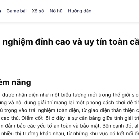
á
Game bài
Xổ số
Nổ hũ
Hướng dẫn
i nghiệm đỉnh cao và uy tín toàn c
tiềm năng
g được nhận diện như một biểu tượng mới trong thế giới slo
ng và nội dung giải trí mang lại một phong cách chơi dễ ti
 trọng vào trải nghiệm toàn diện, từ giao diện thân thiện 
o thủ. Điểm cốt lõi ở đây là sự cân bằng giữa tính giải tr
n đảm bảo các yếu tố an toàn và bảo mật. Bên cạnh đó, all
 nhiều thị trường khác nhau, từ những khu vực có kết nối ổ