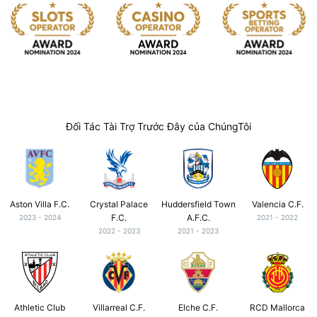
Đối Tác Tài Trợ Trước Đây của ChúngTôi
Aston Villa F.C.
Crystal Palace
Huddersfield Town
Valencia C.F.
F.C.
A.F.C.
2023 - 2024
2021 - 2022
2022 - 2023
2021 - 2023
Athletic Club
Villarreal C.F.
Elche C.F.
RCD Mallorca