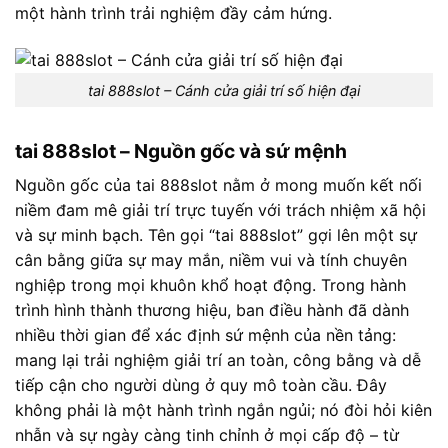
một hành trình trải nghiệm đầy cảm hứng.
tai 888slot – Cánh cửa giải trí số hiện đại
tai 888slot – Nguồn gốc và sứ mệnh
Nguồn gốc của tai 888slot nằm ở mong muốn kết nối
niềm đam mê giải trí trực tuyến với trách nhiệm xã hội
và sự minh bạch. Tên gọi “tai 888slot” gợi lên một sự
cân bằng giữa sự may mắn, niềm vui và tính chuyên
nghiệp trong mọi khuôn khổ hoạt động. Trong hành
trình hình thành thương hiệu, ban điều hành đã dành
nhiều thời gian để xác định sứ mệnh của nền tảng:
mang lại trải nghiệm giải trí an toàn, công bằng và dễ
tiếp cận cho người dùng ở quy mô toàn cầu. Đây
không phải là một hành trình ngắn ngủi; nó đòi hỏi kiên
nhẫn và sự ngày càng tinh chỉnh ở mọi cấp độ – từ