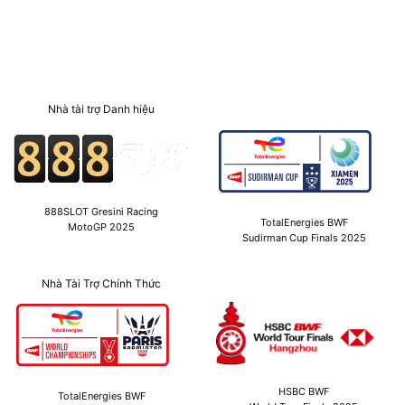
Nhà tài trợ Danh hiệu
888SLOT Gresini Racing
TotalEnergies BWF
MotoGP 2025
Sudirman Cup Finals 2025
Nhà Tài Trợ Chính Thức
HSBC BWF
TotalEnergies BWF