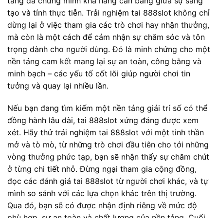
tảng đã chứng minh khả năng cân bằng giữa sự sáng
tạo và tính thực tiễn. Trải nghiệm tai 888slot không chỉ
dừng lại ở việc tham gia các trò chơi hay nhận thưởng,
mà còn là một cách để cảm nhận sự chăm sóc và tôn
trọng dành cho người dùng. Đó là minh chứng cho một
nền tảng cam kết mang lại sự an toàn, công bằng và
minh bạch – các yếu tố cốt lõi giúp người chơi tin
tưởng và quay lại nhiều lần.
Nếu bạn đang tìm kiếm một nền tảng giải trí số có thể
đồng hành lâu dài, tai 888slot xứng đáng được xem
xét. Hãy thử trải nghiệm tai 888slot với một tinh thần
mở và tò mò, từ những trò chơi đầu tiên cho tới những
vòng thưởng phức tạp, bạn sẽ nhận thấy sự chăm chút
ở từng chi tiết nhỏ. Đừng ngại tham gia cộng đồng,
đọc các đánh giá tai 888slot từ người chơi khác, và tự
mình so sánh với các lựa chọn khác trên thị trường.
Qua đó, bạn sẽ có được nhận định riêng về mức độ
phù hợp, sự an toàn và chất lượng của nền tảng. Cuối