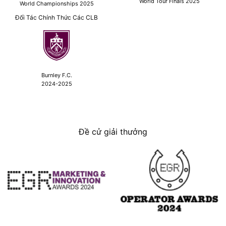
World Tour Finals 2025
World Championships 2025
Đối Tác Chính Thức Các CLB
Burnley F.C.
2024-2025
Đề cử giải thưởng