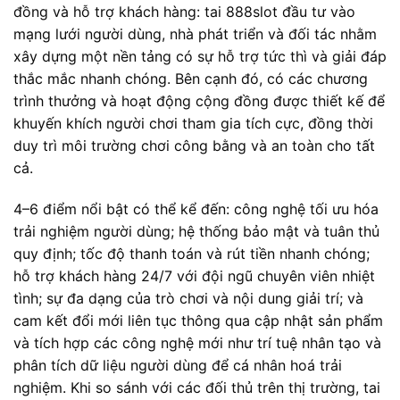
đồng và hỗ trợ khách hàng: tai 888slot đầu tư vào
mạng lưới người dùng, nhà phát triển và đối tác nhằm
xây dựng một nền tảng có sự hỗ trợ tức thì và giải đáp
thắc mắc nhanh chóng. Bên cạnh đó, có các chương
trình thưởng và hoạt động cộng đồng được thiết kế để
khuyến khích người chơi tham gia tích cực, đồng thời
duy trì môi trường chơi công bằng và an toàn cho tất
cả.
4–6 điểm nổi bật có thể kể đến: công nghệ tối ưu hóa
trải nghiệm người dùng; hệ thống bảo mật và tuân thủ
quy định; tốc độ thanh toán và rút tiền nhanh chóng;
hỗ trợ khách hàng 24/7 với đội ngũ chuyên viên nhiệt
tình; sự đa dạng của trò chơi và nội dung giải trí; và
cam kết đổi mới liên tục thông qua cập nhật sản phẩm
và tích hợp các công nghệ mới như trí tuệ nhân tạo và
phân tích dữ liệu người dùng để cá nhân hoá trải
nghiệm. Khi so sánh với các đối thủ trên thị trường, tai