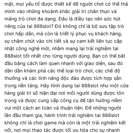
mật, mọi yếu tố được thiết kế để người chơi có thể thả
mình vào những khoảnh khắc giải trí chân thực và
mảng trò chơi đa dạng. Đâu là điều tạo nên sức hút
riêng của tai 888slot? Đó không chỉ là bộ sưu tập trò
chơi hấp dẫn, mà còn là triết lý phục vụ khách hàng,
sự chăm chút vào chi tiết và sự cam kết liên tục cập
nhật công nghệ mới, nhằm mang lại trải nghiệm tai
888slot tốt nhất cho từng người dùng. Bạn có thể bắt
đầu bằng cách làm quen nhanh với giao diện, sau đó
dần dần khám phá các thể loại trò chơi, các chế độ
thưởng và các tính năng độc đáo được tích hợp sẵn
trong nền tảng. Hãy hình dung tai 888slot như một cửa
hàng giải trí số hiện đại nơi mỗi người dùng được tôn
trọng và được cung cấp công cụ để tận hưởng niềm
vui một cách an toàn và thuận tiện. Để những người
lần đầu tham gia, hành trình trải nghiệm tai 888slot
không chỉ là chơi game mà còn là một trải nghiệm kết
nối, nơi mọi thao tác được tối ưu hóa cho sự nhanh