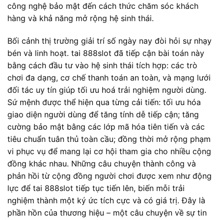
công nghệ bảo mật đến cách thức chăm sóc khách
hàng và khả năng mở rộng hệ sinh thái.
Bối cảnh thị trường giải trí số ngày nay đòi hỏi sự nhạy
bén và linh hoạt. tai 888slot đã tiếp cận bài toán này
bằng cách đầu tư vào hệ sinh thái tích hợp: các trò
chơi đa dạng, cơ chế thanh toán an toàn, và mạng lưới
đối tác uy tín giúp tối ưu hoá trải nghiệm người dùng.
Sứ mệnh được thể hiện qua từng cải tiến: tối ưu hóa
giao diện người dùng để tăng tính dễ tiếp cận; tăng
cường bảo mật bằng các lớp mã hóa tiên tiến và các
tiêu chuẩn tuân thủ toàn cầu; đồng thời mở rộng phạm
vi phục vụ để mang lại cơ hội tham gia cho nhiều cộng
đồng khác nhau. Những câu chuyện thành công và
phản hồi từ cộng đồng người chơi được xem như động
lực để tai 888slot tiếp tục tiến lên, biến mỗi trải
nghiệm thành một ký ức tích cực và có giá trị. Đây là
phần hồn của thương hiệu – một câu chuyện về sự tin